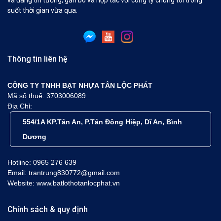
và đang tin tưởng, gắn bó và hợp tác với công ty chúng tôi trong
suốt thời gian vừa qua.
Thông tin liên hệ
CÔNG TY TNHH BẠT NHỰA TÂN LỘC PHÁT
Mã số thuế: 3703006089
Địa Chỉ:
554/1A KP.Tân An, P.Tân Đông Hiệp, Dĩ An, Bình
Dương
Hotline: 0965 276 639
Email: trantrung830772@gmail.com
Website: www.batlothotanlocphat.vn
Chính sách & quy định