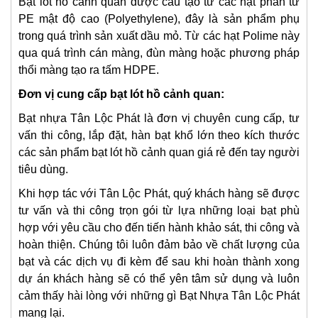
Bạt lót hồ cảnh quan được cấu tạo từ các hạt phân tử
PE mật độ cao (Polyethylene), đây là sản phẩm phụ
trong quá trình sản xuất dầu mỏ. Từ các hạt Polime này
qua quá trình cán màng, đùn màng hoặc phương pháp
thổi màng tạo ra tấm HDPE.
Đơn vị cung cấp bạt lót hồ cảnh quan:
Bạt nhựa Tân Lộc Phát là đơn vị chuyên cung cấp, tư
vấn thi công, lắp đặt, hàn bạt khổ lớn theo kích thước
các sản phẩm bạt lót hồ cảnh quan giá rẻ đến tay người
tiêu dùng.
Khi hợp tác với Tân Lộc Phát, quý khách hàng sẽ được
tư vấn và thi công trọn gói từ lựa những loại bạt phù
hợp với yêu cầu cho đến tiến hành khảo sát, thi công và
hoàn thiện. Chúng tôi luôn đảm bảo về chất lượng của
bạt và các dịch vụ đi kèm để sau khi hoàn thành xong
dự án khách hàng sẽ có thể yên tâm sử dụng và luôn
cảm thấy hài lòng với những gì Bạt Nhựa Tân Lộc Phát
mang lại.