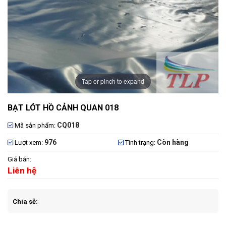
Tap or pinch to expand
BẠT LÓT HỒ CẢNH QUAN 018
CQ018
Mã sản phẩm:
976
Còn hàng
Lượt xem:
Tình trạng:
Giá bán:
Liên hệ
Chia sẻ: