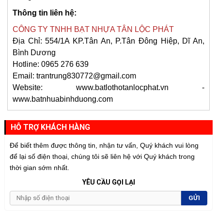
Thông tin liên hệ:
CÔNG TY TNHH BẠT NHỰA TÂN LỘC PHÁT
Địa Chỉ: 554/1A KP.Tân An, P.Tân Đông Hiệp, Dĩ An,
Bình Dương
Hotline: 0965 276 639
Email: trantrung830772@gmail.com
Website: www.batlothotanlocphat.vn -
www.batnhuabinhduong.com
HỖ TRỢ KHÁCH HÀNG
Để biết thêm được thông tin, nhận tư vấn, Quý khách vui lòng
để lại số điện thoại, chúng tôi sẽ liên hệ với Quý khách trong
thời gian sớm nhất.
YÊU CẦU GỌI LẠI
GỬI