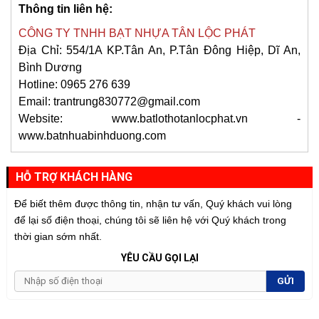
Thông tin liên hệ:
CÔNG TY TNHH BẠT NHỰA TÂN LỘC PHÁT
Địa Chỉ: 554/1A KP.Tân An, P.Tân Đông Hiệp, Dĩ An,
Bình Dương
Hotline: 0965 276 639
Email: trantrung830772@gmail.com
Website: www.batlothotanlocphat.vn -
www.batnhuabinhduong.com
HỖ TRỢ KHÁCH HÀNG
Để biết thêm được thông tin, nhận tư vấn, Quý khách vui lòng
để lại số điện thoại, chúng tôi sẽ liên hệ với Quý khách trong
thời gian sớm nhất.
YÊU CẦU GỌI LẠI
GỬI