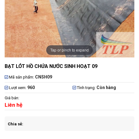
Tap or pinch to expand
BẠT LÓT HỒ CHỨA NƯỚC SINH HOẠT 09
CNSH09
Mã sản phẩm:
960
Còn hàng
Lượt xem:
Tình trạng:
Giá bán:
Liên hệ
Chia sẻ: