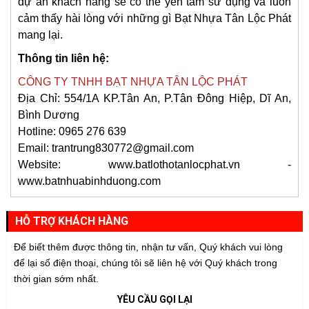
dự án khách hàng sẽ có thể yên tâm sử dụng và luôn
cảm thấy hài lòng với những gì Bạt Nhựa Tân Lộc Phát
mang lại.
Thông tin liên hệ:
CÔNG TY TNHH BẠT NHỰA TÂN LỘC PHÁT
Địa Chỉ: 554/1A KP.Tân An, P.Tân Đông Hiệp, Dĩ An,
Bình Dương
Hotline: 0965 276 639
Email: trantrung830772@gmail.com
Website: www.batlothotanlocphat.vn -
www.batnhuabinhduong.com
HỖ TRỢ KHÁCH HÀNG
Để biết thêm được thông tin, nhận tư vấn, Quý khách vui lòng
để lại số điện thoại, chúng tôi sẽ liên hệ với Quý khách trong
thời gian sớm nhất.
YÊU CẦU GỌI LẠI