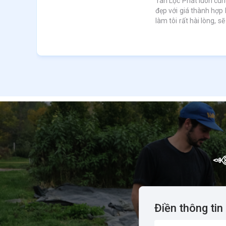
a
Tân Lộc Phát luôn cun
chi
đẹp với giá thành hợp l
làm tôi rất hài lòng, sẽ
Điền thông tin 