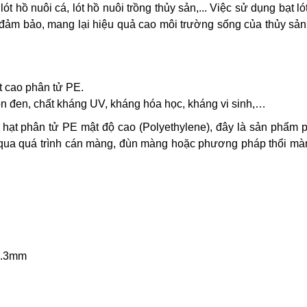
t hồ nuôi cá, lót hồ nuôi trồng thủy sản,...
Việc sử dụng bạt ló
ảm bảo, mang lại hiệu quả cao môi trường sống của thủy sản,
t cao phân tử PE.
n đen, chất kháng UV, kháng hóa học, kháng vi sinh,…
c hạt phân tử PE mật độ cao (Polyethylene), đây là sản phẩm 
 qua quá trình cán màng, đùn màng hoặc phương pháp thổi màn
 0.3mm