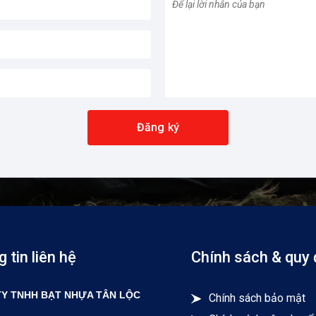
Đăng ký
 tin liên hệ
Chính sách & quy 
Y TNHH BẠT NHỰA TÂN LỘC
Chính sách bảo mật