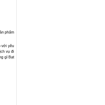
 sản phẩm
p với yêu
ịch vụ đi
g gì Bạt