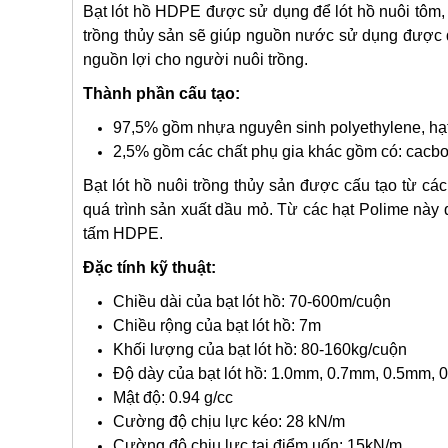
Bạt lót hồ HDPE được sử dụng để lót hồ nuôi tôm, ló
trồng thủy sản sẽ giúp nguồn nước sử dụng được đ
nguồn lợi cho người nuôi trồng.
Thành phần cấu tạo:
97,5% gồm nhựa nguyên sinh polyethylene, hạ
2,5% gồm các chất phụ gia khác gồm có: cacbo
Bạt lót hồ nuôi trồng thủy sản được cấu tạo từ cá
quá trình sản xuất dầu mỏ. Từ các hạt Polime này
tấm HDPE.
Đặc tính kỹ thuật:
Chiều dài của bạt lót hồ: 70-600m/cuộn
Chiều rộng của bạt lót hồ: 7m
Khối lượng của bạt lót hồ: 80-160kg/cuộn
Độ dày của bạt lót hồ: 1.0mm, 0.7mm, 0.5mm,
Mật độ: 0.94 g/cc
Cường độ chịu lực kéo: 28 kN/m
Cường độ chịu lực tại điểm uốn: 15kN/m