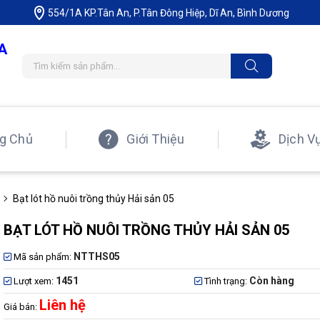
554/1A KP.Tân An, P.Tân Đông Hiệp, Dĩ An, Bình Dương
A
g Chủ
Giới Thiệu
Dịch V
Bạt lót hồ nuôi trồng thủy Hải sản 05
BẠT LÓT HỒ NUÔI TRỒNG THỦY HẢI SẢN 05
NTTHS05
Mã sản phẩm:
1451
Còn hàng
Lượt xem:
Tình trạng:
Liên hệ
Giá bán: