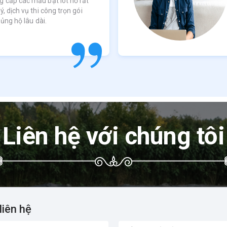
g cấp các mẫu bạt lót hồ rất
ý, dịch vụ thi công trọn gói
 ủng hộ lâu dài.
Liên hệ với chúng tôi
liên hệ