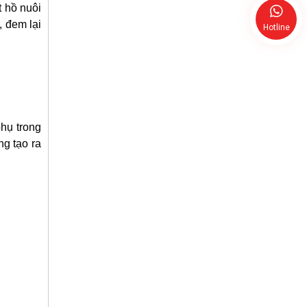
t hồ nuôi
 đem lại
Hotline
phụ trong
g tạo ra