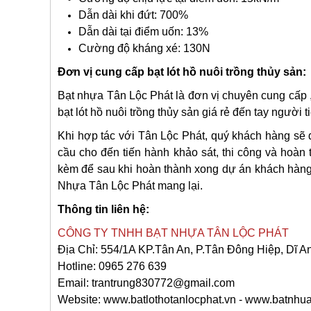
Dẫn dài khi đứt: 700%
Dẫn dài tại điểm uốn: 13%
Cường độ kháng xé: 130N
Đơn vị cung cấp bạt lót hồ nuôi trồng thủy sản:
Bạt nhựa Tân Lộc Phát là đơn vị chuyên cung cấp , 
bạt lót hồ nuôi trồng thủy sản giá rẻ đến tay người t
Khi hợp tác với Tân Lộc Phát, quý khách hàng sẽ đ
cầu cho đến tiến hành khảo sát, thi công và hoàn 
kèm để sau khi hoàn thành xong dự án khách hàng 
Nhựa Tân Lộc Phát mang lại.
Thông tin liên hệ:
CÔNG TY TNHH BẠT NHỰA TÂN LỘC PHÁT
Địa Chỉ: 554/1A KP.Tân An, P.Tân Đông Hiệp, Dĩ 
Hotline: 0965 276 639
Email: trantrung830772@gmail.com
Website: www.batlothotanlocphat.vn - www.batnh