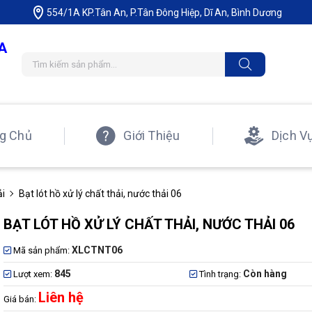
554/1A KP.Tân An, P.Tân Đông Hiệp, Dĩ An, Bình Dương
A
g Chủ
Giới Thiệu
Dịch V
ải
Bạt lót hồ xử lý chất thải, nước thải 06
BẠT LÓT HỒ XỬ LÝ CHẤT THẢI, NƯỚC THẢI 06
XLCTNT06
Mã sản phẩm:
845
Còn hàng
Lượt xem:
Tình trạng:
Liên hệ
Giá bán: