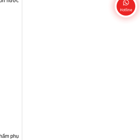
uồn nước
Hotline
 phẩm phụ