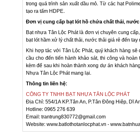
trong quá trình sản xuất dầu mỏ. Từ các hạt Pol
tạo ra tấm HDPE.
Đơn vị cung cấp bạt lót hồ chứa chất thải, nước 
Bạt nhựa Tân Lộc Phát là đơn vị chuyên cung cấp, 
bạt lót hầm xử lý chất thải, nước thải giá rẻ đến tay
Khi hợp tác với Tân Lộc Phát, quý khách hàng sẽ đ
cầu cho đến tiến hành khảo sát, thi công và hoàn 
kèm để sau khi hoàn thành xong dự án khách hàng 
Nhựa Tân Lộc Phát mang lại.
Thông tin liên hệ:
CÔNG TY TNHH BẠT NHỰA TÂN LỘC PHÁT
Địa Chỉ: 554/1A KP.Tân An, P.Tân Đông Hiệp, Dĩ 
Hotline: 0965 276 639
Email: trantrung830772@gmail.com
Website: www.batlothotanlocphat.vn - www.batnh