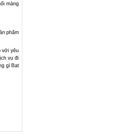
hổi màng
 sản phẩm
p với yêu
ịch vụ đi
g gì Bạt