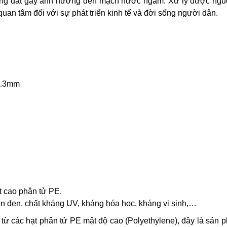
g lòng đất gây ảnh hưởng đến mạch nước ngầm. Xử lý được ng
quan tâm đối với sự phát triển kinh tế và đời sống người dân.
 0.3mm
t cao phân tử PE.
n đen, chất kháng UV, kháng hóa học, kháng vi sinh,…
o từ các hạt phân tử PE mật độ cao (Polyethylene), đây là sản