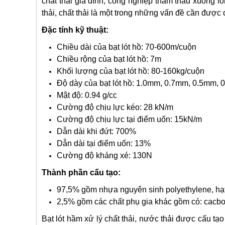
chất thải gia đình, công nghiệp thẩm thấu xuốn
thải, chất thải là một trong những vấn đề cần được 
Đặc tính kỹ thuật:
Chiều dài của bạt lót hồ: 70-600m/cuộn
Chiều rộng của bạt lót hồ: 7m
Khối lượng của bạt lót hồ: 80-160kg/cuộn
Độ dày của bạt lót hồ: 1.0mm, 0.7mm, 0.5mm,
Mật độ: 0.94 g/cc
Cường độ chịu lực kéo: 28 kN/m
Cường độ chịu lực tại điểm uốn: 15kN/m
Dẫn dài khi đứt: 700%
Dẫn dài tại điểm uốn: 13%
Cường độ kháng xé: 130N
Thành phần cấu tạo:
97,5% gồm nhựa nguyên sinh polyethylene, hạ
2,5% gồm các chất phụ gia khác gồm có: cacbo
Bạt lót hầm xử lý chất thải, nước thải được cấu tạ