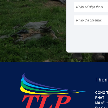
Thông
CÔNG T
PHÁT
Mã số t
Địa Chỉ: