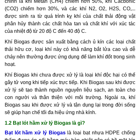
chính là khí Metan (CH4) chiếm hơn 50%, khí Cacbonic
(CO2) chiếm hơn 30%, và các khí N2, O2, H2S, CO,...
được sinh ra từ quá trình kỵ khí của chất thải động vật
phân hủy thành các chất hòa tan và chất khí với xúc tác
của nhiệt độ từ 20 độ C đến 40 độ C.
Khí Biogas được sản xuất bằng cách ủ kín các loại chất
thải hữu cơ, loại khí này có khả năng bắt lửa cao và dễ
cháy nên thường được ứng dụng để làm khí đốt trong sinh
hoạt.
Khí Biogas khi chưa được xử lý là loại khí độc hại có thể
gây tử vong khi tiếp xúc trực tiếp. Khi Biogas sau khi được
xử lý sẽ tạo thành nguồn nguyên liệu sạch, an toàn cho
con người và thân thiện với môi trường. Ngoài ra, khí
Biogas sau khi được xử lý và tận dụng lại trong đời sống
sẽ giúp hạn chế tối đa hiệu ứng nhà kính.
1.2 Bạt lót hầm xử lý Biogas là gì?
Bạt lót hầm xử lý Biogas
là loại bạt nhựa HDPE chống