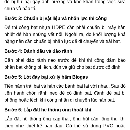
dễ bị hư hại gây ảnh hưởng và khó khăn trong việc sửa
chữa và bảo trì.
Bước 3: Chuẩn bị vật liệu và nhân lực thi công
Để thi công bạt nhựa HDPE cần phải chuẩn bị máy hàn
nhiệt để hàn những vết nối. Ngoài ra, do khối lượng khá
nặng nên cần chuẩn bị nhân lực để di chuyển và trải bạt.
Bước 4: Đánh dấu và đào rãnh
Cần phải đào rãnh neo trước để khi thi công đảm bảo
phần bạt không bị lệch, đùn và giữ cho bạt được cố định.
Bước 5: Lót đáy bạt xử lý hầm Biogas
Tiến hành trải bạt và hàn các bảnh bạt lại với nhau. Sau đó
tiến hành chôn rãnh neo để cố định bạt, đánh đề bạt bị
phồng hoặc lệch khi công nhân di chuyển lúc hàn bạt.
Bước 6: Lắp đặt hệ thống ống thoát khí
Lắp đặt hệ thống ống cấp thải, ống hút cặn, ống thu khí
theo như thiết kế ban đầu. Có thể sử dụng PVC hoặc