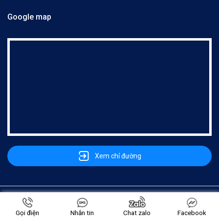
Google map
Xem chỉ đường
Copyright © 2022 -
Công ty TNHH Bạt Nhựa Tân Lộc Phát
. All rights reserved.
Design by i-web.vn
Gọi điện
Nhắn tin
Chat zalo
Facebook