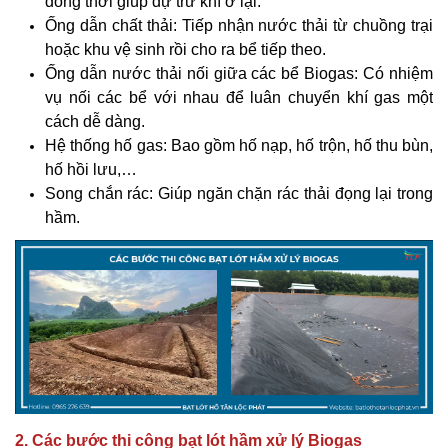
đồng thời giúp dự trữ khí ở lại.
Ống dẫn chất thải: Tiếp nhận nước thải từ chuồng trại
hoặc khu vệ sinh rồi cho ra bể tiếp theo.
Ống dẫn nước thải nối giữa các bể Biogas: Có nhiệm
vụ nối các bể với nhau để luân chuyển khí gas một
cách dễ dàng.
Hệ thống hố gas: Bao gồm hố nạp, hố trộn, hố thu bùn,
hố hồi lưu,…
Song chắn rác: Giúp ngăn chặn rác thải đọng lại trong
hầm.
2. Các bước thi công bạt lót hầm xử lý Biogas