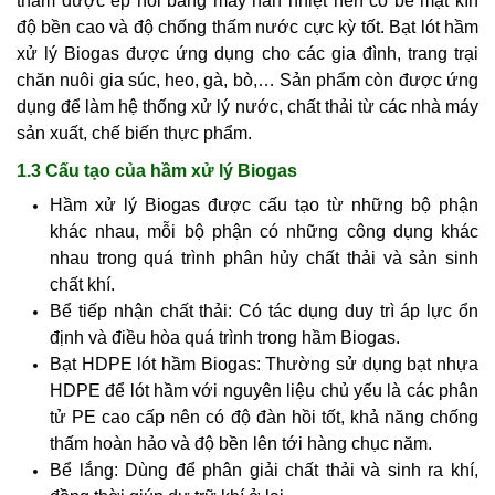
thấm được ép nối bằng máy hàn nhiệt nên có bề mặt kín
độ bền cao và độ chống thấm nước cực kỳ tốt. Bạt lót hầm
xử lý Biogas được ứng dụng cho các gia đình, trang trại
chăn nuôi gia súc, heo, gà, bò,… Sản phẩm còn được ứng
dụng để làm hệ thống xử lý nước, chất thải từ các nhà máy
sản xuất, chế biến thực phẩm.
1.3 Cấu tạo của hầm xử lý Biogas
Hầm xử lý Biogas được cấu tạo từ những bộ phận
khác nhau, mỗi bộ phận có những công dụng khác
nhau trong quá trình phân hủy chất thải và sản sinh
chất khí.
Bể tiếp nhận chất thải: Có tác dụng duy trì áp lực ổn
định và điều hòa quá trình trong hầm Biogas.
Bạt HDPE lót hầm Biogas: Thường sử dụng bạt nhựa
HDPE để lót hầm với nguyên liệu chủ yếu là các phân
tử PE cao cấp nên có độ đàn hồi tốt, khả năng chống
thấm hoàn hảo và độ bền lên tới hàng chục năm.
Bể lắng: Dùng để phân giải chất thải và sinh ra khí,