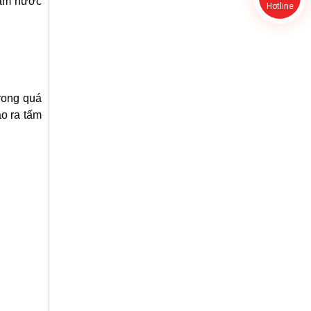
ấm nước 
Hotline
rong quá
o ra tấm