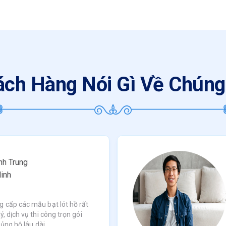
ch Hàng Nói Gì Về Chúng
h Trung
inh
g cấp các mẫu bạt lót hồ rất
ý, dịch vụ thi công trọn gói
 ủng hộ lâu dài.