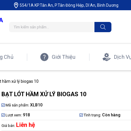
554/1A KP.Tân An, P.Tân Đông Hiệp, Dĩ An, Bình Dương
A
g Chủ
Giới Thiệu
Dịch V
ót hầm xử lý biogas 10
BẠT LÓT HẦM XỬ LÝ BIOGAS 10
XLB10
Mã sản phẩm:
918
Còn hàng
Lượt xem:
Tình trạng:
Liên hệ
Giá bán: