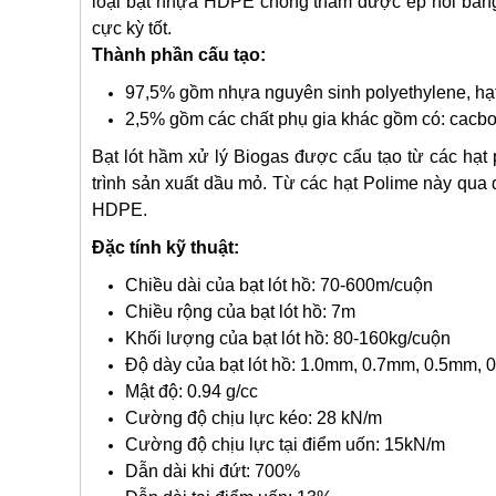
loại bạt nhựa HDPE chống thấm được ép nối bằng
cực kỳ tốt.
Thành phần cấu tạo:
97,5% gồm nhựa nguyên sinh polyethylene, hạ
2,5% gồm các chất phụ gia khác gồm có: cacbo
Bạt lót hầm xử lý Biogas được cấu tạo từ các hạt
trình sản xuất dầu mỏ. Từ các hạt Polime này qua
HDPE.
Đặc tính kỹ thuật:
Chiều dài của bạt lót hồ: 70-600m/cuộn
Chiều rộng của bạt lót hồ: 7m
Khối lượng của bạt lót hồ: 80-160kg/cuộn
Độ dày của bạt lót hồ: 1.0mm, 0.7mm, 0.5mm,
Mật độ: 0.94 g/cc
Cường độ chịu lực kéo: 28 kN/m
Cường độ chịu lực tại điểm uốn: 15kN/m
Dẫn dài khi đứt: 700%