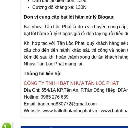
Dẫn dài tại điểm uốn: 13%
Cường độ kháng xé: 130N
Đơn vị cung cấp bạt lót hầm xử lý Biogas:
Bạt nhựa Tân Lộc Phát là đơn vị chuyên cung cấp, 
bạt lót hầm xử lý Biogas giá rẻ đến tay người tiêu d
Khi hợp tác với Tân Lộc Phát, quý khách hàng sẽ đ
cầu cho đến tiến hành khảo sát, thi công và hoàn 
kèm để sau khi hoàn thành xong dự án khách hàng 
Nhựa Tân Lộc Phát mang lại.
Thông tin liên hệ:
CÔNG TY TNHH BẠT NHỰA TÂN LỘC PHÁT
Địa Chỉ: 554/1A KP.Tân An, P.Tân Đông Hiệp, Dĩ 
Hotline: 0965 276 639
Email: trantrung830772@gmail.com
Website: www.batlothotanlocphat.vn - www.batnh