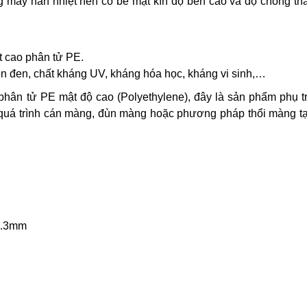
 máy hàn nhiệt nên có bề mặt kín độ bền cao và độ chống th
t cao phân tử PE.
n đen, chất kháng UV, kháng hóa học, kháng vi sinh,…
 phân tử PE mật độ cao (Polyethylene), đây là sản phẩm phụ t
 quá trình cán màng, đùn màng hoặc phương pháp thổi màng tạ
 0.3mm