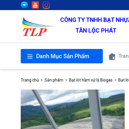
CÔNG TY TNHH BẠT NHỰ
TÂN LỘC PHÁT
Danh Mục Sản Phẩm
Tran
Trang chủ
Sản phẩm
Bạt lót hầm xử lý Biogas
Bạt l