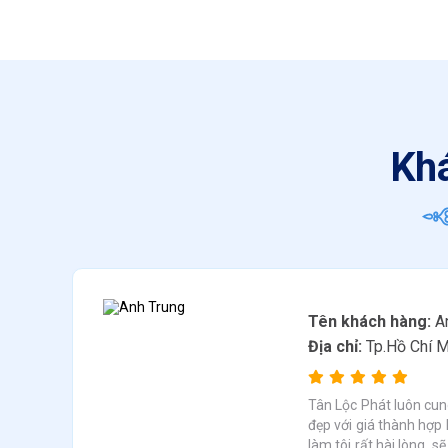
Khá
Tên khách hàng:
An
Địa chỉ:
Tp.Hồ Chí M
a
Tân Lộc Phát luôn cun
chi
đẹp với giá thành hợp l
làm tôi rất hài lòng, sẽ