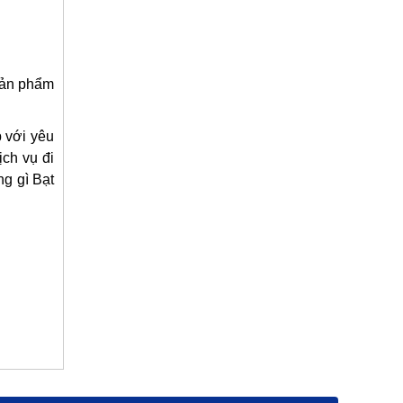
 sản phẩm
p với yêu
ịch vụ đi
g gì Bạt